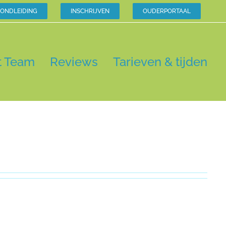
ONDLEIDING
INSCHRIJVEN
OUDERPORTAAL
t Team
Reviews
Tarieven & tijden
Home
Jasmina Hageraats