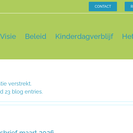
CONTACT
R
Visie
Beleid
Kinderdagverblijf
He
ie verstrekt.
 23 blog entries.
sbrief maart 2026