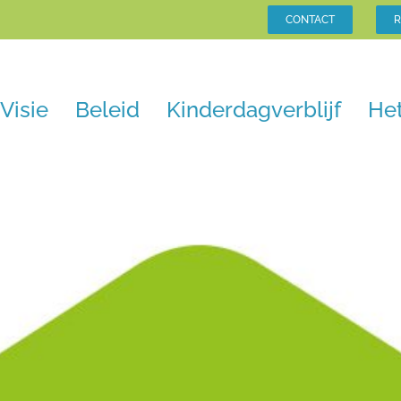
CONTACT
R
Visie
Beleid
Kinderdagverblijf
He