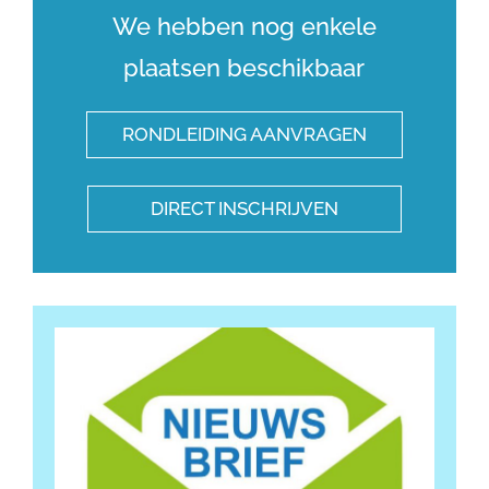
We hebben nog enkele
plaatsen beschikbaar
RONDLEIDING AANVRAGEN
DIRECT INSCHRIJVEN