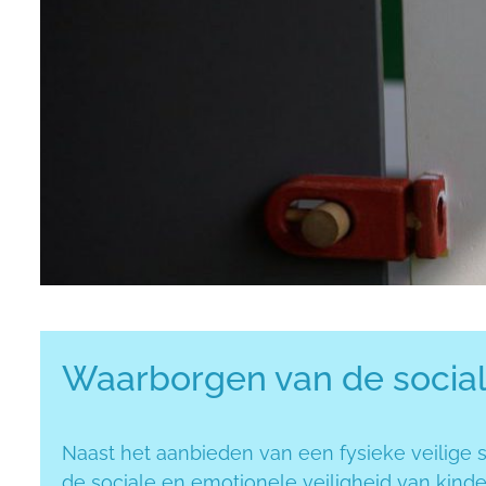
Sociaal emotionele veiligheid
Waarborgen van de social
Naast het aanbieden van een fysieke veilige 
de sociale en emotionele veiligheid van kinder