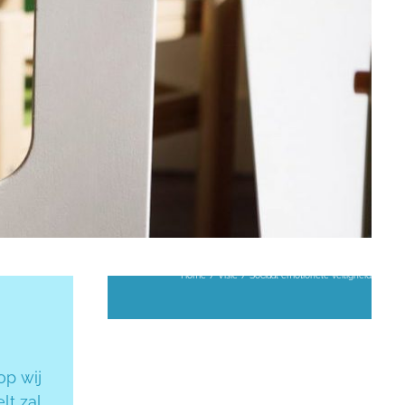
Home
Visie
Sociaal emotionele veiligheid
op wij
lt zal