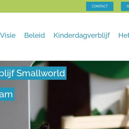
CONTACT
R
Visie
Beleid
Kinderdagverblijf
He
lijf Smallworld
dam