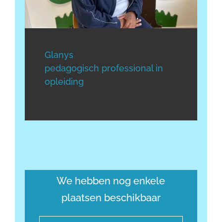
Glanys
pedagogisch professional in
opleiding
We hebben nog enkele
plaatsen beschikbaar