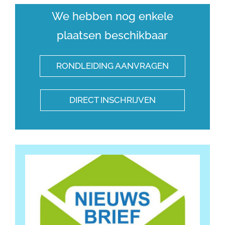
We hebben nog enkele
plaatsen beschikbaar
RONDLEIDING AANVRAGEN
DIRECT INSCHRIJVEN